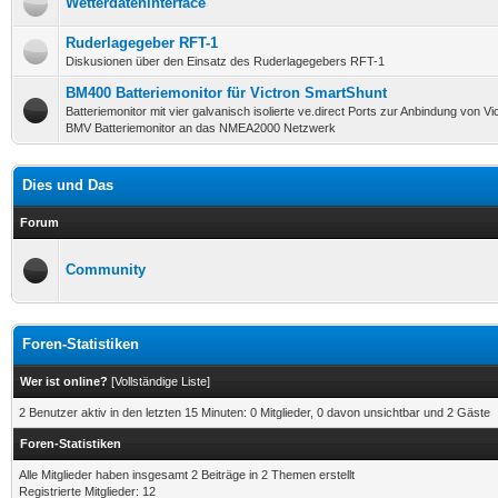
Wetterdateninterface
Ruderlagegeber RFT-1
Diskusionen über den Einsatz des Ruderlagegebers RFT-1
BM400 Batteriemonitor für Victron SmartShunt
Batteriemonitor mit vier galvanisch isolierte ve.direct Ports zur Anbindung von V
BMV Batteriemonitor an das NMEA2000 Netzwerk
Dies und Das
Forum
Community
Foren-Statistiken
Wer ist online?
[
Vollständige Liste
]
2 Benutzer aktiv in den letzten 15 Minuten: 0 Mitglieder, 0 davon unsichtbar und 2 Gäste
Foren-Statistiken
Alle Mitglieder haben insgesamt 2 Beiträge in 2 Themen erstellt
Registrierte Mitglieder: 12