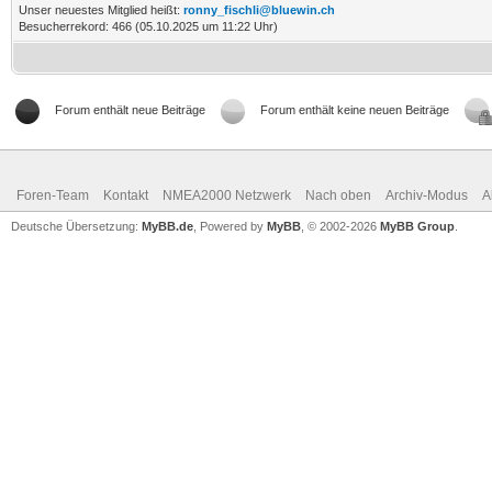
Unser neuestes Mitglied heißt:
ronny_fischli@bluewin.ch
Besucherrekord: 466 (05.10.2025 um 11:22 Uhr)
Forum enthält neue Beiträge
Forum enthält keine neuen Beiträge
Foren-Team
Kontakt
NMEA2000 Netzwerk
Nach oben
Archiv-Modus
A
Deutsche Übersetzung:
MyBB.de
, Powered by
MyBB
, © 2002-2026
MyBB Group
.