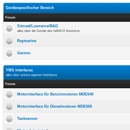
Gerätespezifischer Bereich
Forum
Simrad/Lowrance/B&G
alles über die Geräte des NAVICO Konzerns
Raymarine
Garmin
YMS Interfaces
alles über unsere eigenen Interfaces
Forum
Motorinterface für Benzinmotoren MDE640
Motorinterface für Dieselmotoren MDE660
Tanksensor