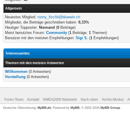
Allgemein
Neuestes Mitglied:
ronny_fischli@bluewin.ch
Mitglieder, die Beiträge geschrieben haben:
8,33%
Heutiger Topposter:
Niemand
(
0
Beiträge)
Meist benutztes Forum:
Community
(
1
Beiträge,
1
Themen)
Benutzer mit den meisten Empfehlungen:
Sigi S.
(
1
Empfehlungen)
Interessantes
Themen mit den meisten Antworten
Willkommen
(0 Antworten)
Vorstellung
(0 Antworten)
Foren-Team
Kontakt
NMEA2000 Netzwerk
Nach oben
Archiv-Modus
A
Deutsche Übersetzung:
MyBB.de
, Powered by
MyBB
, © 2002-2026
MyBB Group
.