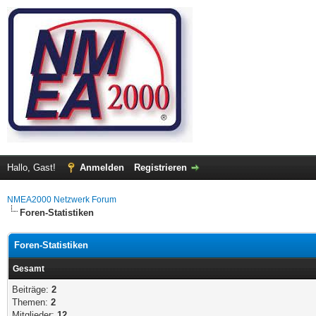
Hallo, Gast!
Anmelden
Registrieren
NMEA2000 Netzwerk Forum
Foren-Statistiken
Foren-Statistiken
Gesamt
Beiträge:
2
Themen:
2
Mitglieder:
12