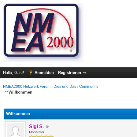
Hallo, Gast!
Anmelden
Registrieren
NMEA2000 Netzwerk Forum
›
Dies und Das
›
Community
Willkommen
 im Durchschnitt
Willkommen
Sigi S.
Moderator